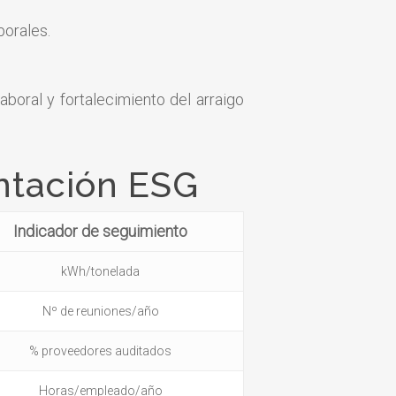
borales.
boral y fortalecimiento del arraigo
antación ESG
Indicador de seguimiento
kWh/tonelada
Nº de reuniones/año
% proveedores auditados
Horas/empleado/año