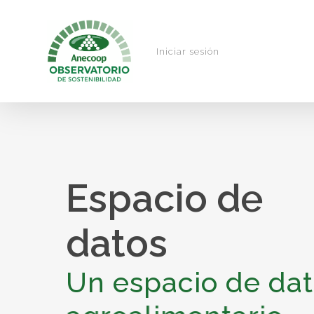
Skip
to
main
Iniciar sesión
content
Espacio
de
datos
Un espacio de da