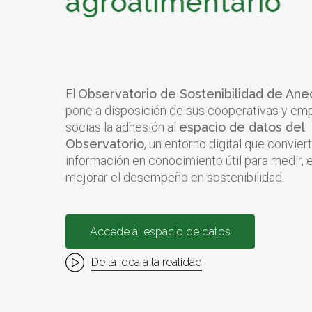
agroalimentario
seguro
El
Observatorio de Sostenibilidad de An
pone a disposición de sus cooperativas y em
socias la adhesión al
espacio de datos del
Observatorio
, un entorno digital que conviert
información en conocimiento útil para medir, e
mejorar el desempeño en sostenibilidad.
A
c
c
e
d
e
a
l
e
s
p
a
c
i
o
d
e
d
a
t
o
s
De la idea a la realidad