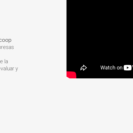
ecoop
presas
e la
valuar y