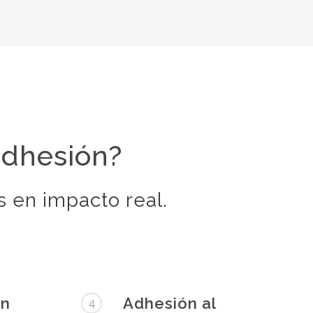
adhesión?
s en impacto real.
ón
Adhesión al
4