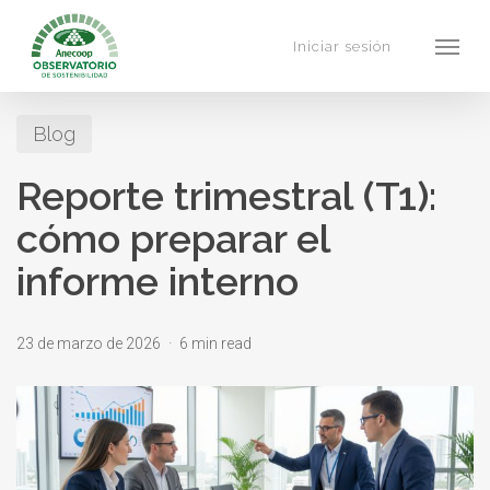
Skip
Menu
to
Iniciar sesión
main
content
Blog
Reporte trimestral (T1):
cómo preparar el
informe interno
23 de marzo de 2026
6 min read