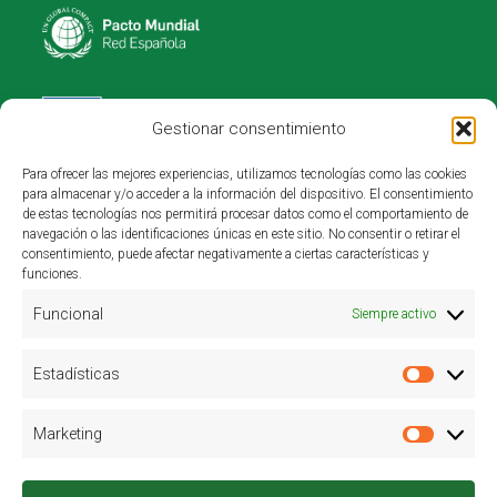
Gestionar consentimiento
Para ofrecer las mejores experiencias, utilizamos tecnologías como las cookies
Investigación y desarrollo:
para almacenar y/o acceder a la información del dispositivo. El consentimiento
de estas tecnologías nos permitirá procesar datos como el comportamiento de
navegación o las identificaciones únicas en este sitio. No consentir o retirar el
consentimiento, puede afectar negativamente a ciertas características y
funciones.
Funcional
Siempre activo
Estadísticas
Estadís
Cátedra Kiwa. Adscrita a la UPV.
Marketing
Market