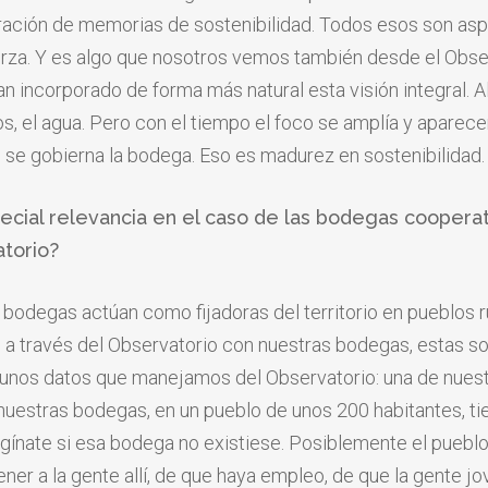
oración de memorias de sostenibilidad. Todos esos son as
za. Y es algo que nosotros vemos también desde el Obser
 incorporado de forma más natural esta visión integral. Al
s, el agua. Pero con el tiempo el foco se amplía y aparec
se gobierna la bodega. Eso es madurez en sostenibilidad.
pecial relevancia en el caso de las bodegas cooperat
torio?
 bodegas actúan como fijadoras del territorio en pueblos r
 a través del Observatorio con nuestras bodegas, estas s
unos datos que manejamos del Observatorio: una de nuest
nuestras bodegas, en un pueblo de unos 200 habitantes, t
agínate si esa bodega no existiese. Posiblemente el pueblo 
er a la gente allí, de que haya empleo, de que la gente jov