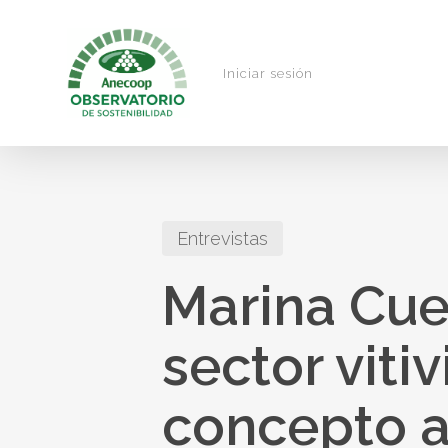
Skip
to
main
Iniciar sesión
content
Entrevistas
Marina Cues
sector viti
concepto a