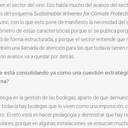
 en el sector del vino. Eso habla mucho del avance del se
dos del esquema
Sustainable Wineries for Climate Protect
vino, con lo que esto pone de manifiesto la necesidad del
rómetro de estas características porque sí: se publica porq
ad de forma estructurada, y porque el sector entiende que
bién una llamada de atención para las que todavía tienen r
 no avance va a quedar por detrás.
d se está consolidando ya como una cuestión estraté
rna?
tegia en la gestión de
las bodegas, aparte
de que demuest
: todavía hay
bodegas que lo viven como
una imposición,
ro. El reto está en hacer
pedagogía y demostrar que
hay r
olares, porque en
algunas instalaciones se
ensucian mucho