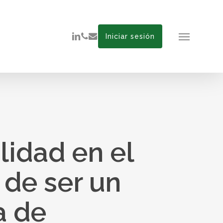
linkedin
phone
email
Iniciar sesión
Menu
lidad en el
 de ser un
a de